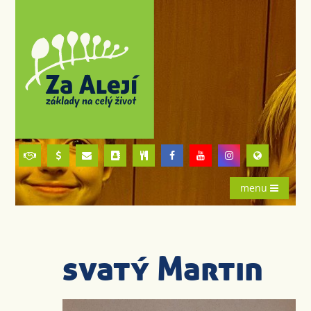
menu
svatý Martin