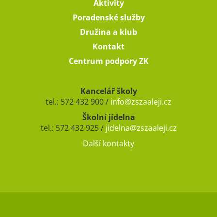
Aktivity
Poradenské služby
Družina a klub
Kontakt
Centrum podpory ZK
Kancelář školy
tel.: 572 432 900 /
info@zszaaleji.cz
Školní jídelna
tel.: 572 432 925 /
jidelna@zszaaleji.cz
Další kontakty