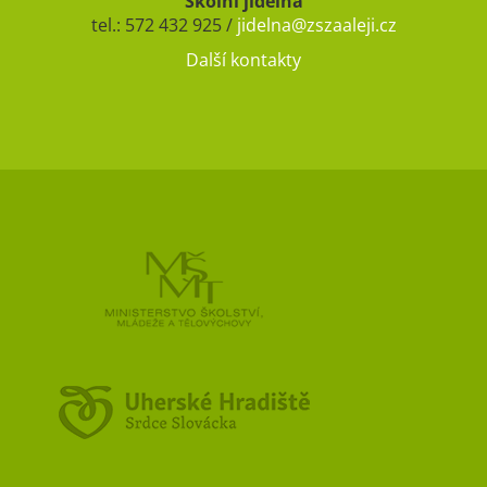
Školní jídelna
tel.: 572 432 925 /
jidelna@zszaaleji.cz
Další kontakty