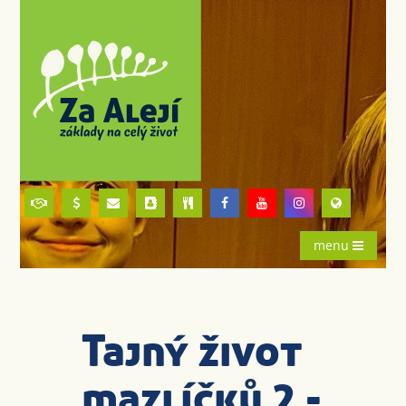
menu
Tajný život
mazlíčků 2 -