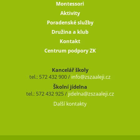
Montessori
Aktivity
Poradenské služby
Družina a klub
Kontakt
Centrum podpory ZK
Kancelář školy
tel.: 572 432 900 /
info@zszaaleji.cz
Školní jídelna
tel.: 572 432 925 /
jidelna@zszaaleji.cz
Další kontakty