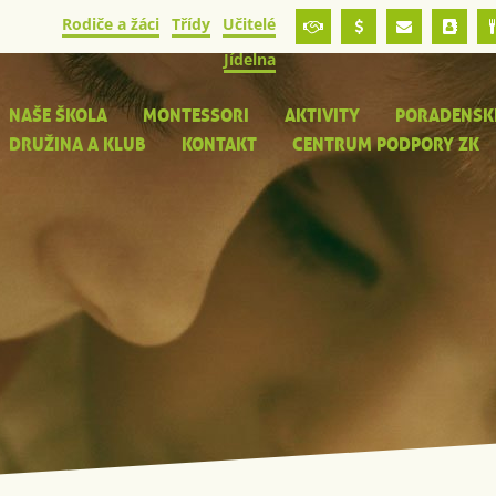
Rodiče a žáci
Třídy
Učitelé
Jídelna
NAŠE ŠKOLA
MONTESSORI
AKTIVITY
PORADENSK
DRUŽINA A KLUB
KONTAKT
CENTRUM PODPORY ZK