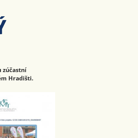
Ý
u zúčastní
m Hradišti.