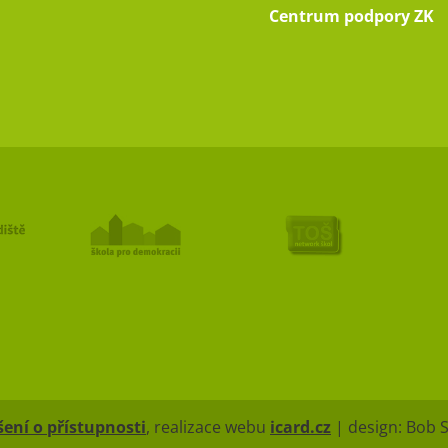
Centrum podpory ZK
ení o přístupnosti
, realizace webu
icard.cz
| design: Bob 