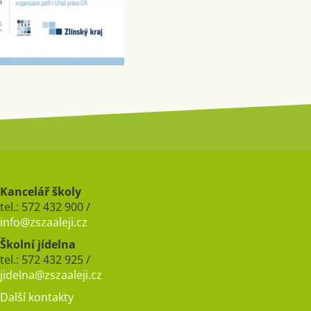
Kancelář školy
tel.: 572 432 900 /
info@zszaaleji.cz
Školní jídelna
tel.: 572 432 925 /
jidelna@zszaaleji.cz
Další kontakty