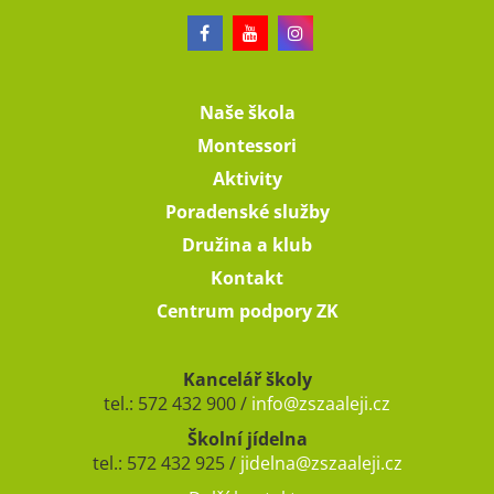
Naše škola
Montessori
Aktivity
Poradenské služby
Družina a klub
Kontakt
Centrum podpory ZK
Kancelář školy
tel.: 572 432 900 /
info@zszaaleji.cz
Školní jídelna
tel.: 572 432 925 /
jidelna@zszaaleji.cz