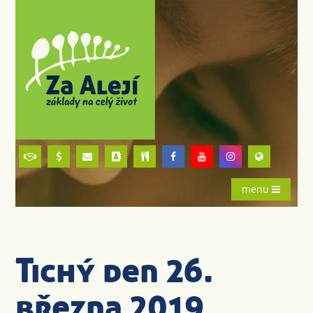
menu
Tichý den 26.
března 2019