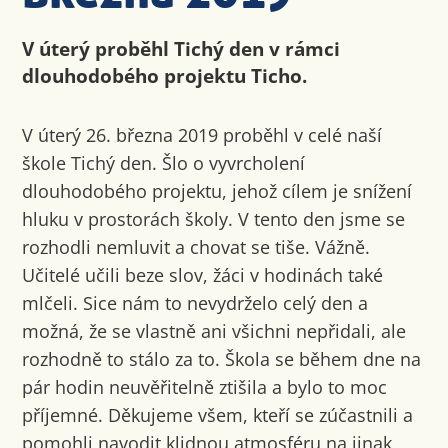
V úterý proběhl Tichý den v rámci
dlouhodobého projektu Ticho.
V úterý 26. března 2019 proběhl v celé naší
škole Tichý den. Šlo o vyvrcholení
dlouhodobého projektu, jehož cílem je snížení
hluku v prostorách školy. V tento den jsme se
rozhodli nemluvit a chovat se tiše. Vážně.
Učitelé učili beze slov, žáci v hodinách také
mlčeli. Sice nám to nevydrželo celý den a
možná, že se vlastně ani všichni nepřidali, ale
rozhodně to stálo za to. Škola se během dne na
pár hodin neuvěřitelně ztišila a bylo to moc
příjemné. Děkujeme všem, kteří se zúčastnili a
pomohli navodit klidnou atmosféru na jinak