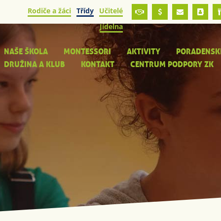
Rodiče a žáci
Třídy
Učitelé
Jídelna
NAŠE ŠKOLA
MONTESSORI
AKTIVITY
PORADENSK
DRUŽINA A KLUB
KONTAKT
CENTRUM PODPORY ZK