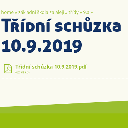
home
»
základní škola za alejí
»
třídy
»
9.a
»
Třídní schůzka
10.9.2019
Třídní schůzka 10.9.2019.pdf
(62.78 kB)