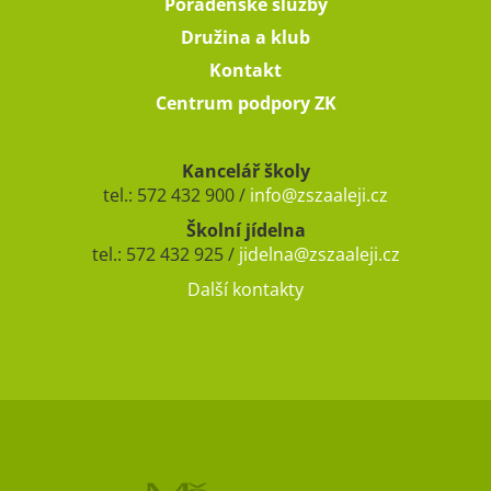
Poradenské služby
Družina a klub
Kontakt
Centrum podpory ZK
Kancelář školy
tel.: 572 432 900 /
info@zszaaleji.cz
Školní jídelna
tel.: 572 432 925 /
jidelna@zszaaleji.cz
Další kontakty