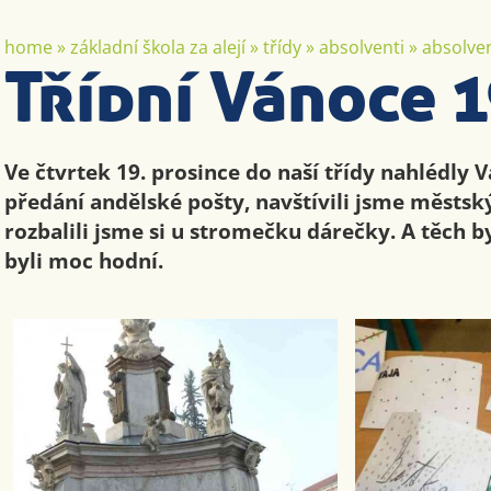
home
»
základní škola za alejí
»
třídy
»
absolventi
»
absolven
Třídní Vánoce 1
Ve čtvrtek 19. prosince do naší třídy nahlédly 
předání andělské pošty, navštívili jsme městsk
rozbalili jsme si u stromečku dárečky. A těch b
byli moc hodní.