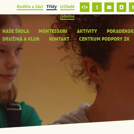
Rodiče a žáci
Třídy
Učitelé
Jídelna
NAŠE ŠKOLA
MONTESSORI
AKTIVITY
PORADENSK
DRUŽINA A KLUB
KONTAKT
CENTRUM PODPORY ZK