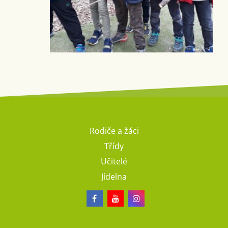
Rodiče a žáci
Třídy
Učitelé
Jídelna