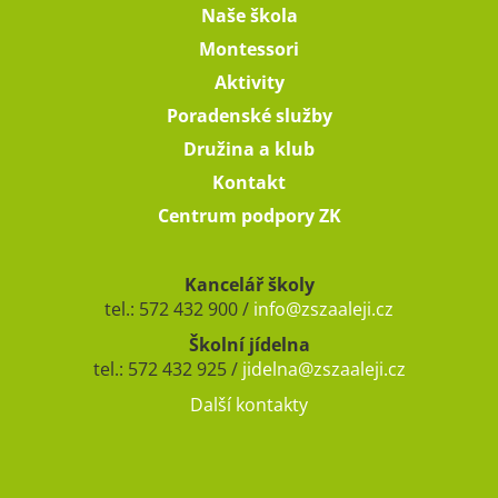
Naše škola
Montessori
Aktivity
Poradenské služby
Družina a klub
Kontakt
Centrum podpory ZK
Kancelář školy
tel.: 572 432 900 /
info@zszaaleji.cz
Školní jídelna
tel.: 572 432 925 /
jidelna@zszaaleji.cz
Další kontakty