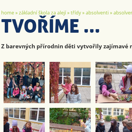
home
»
základní škola za alejí
»
třídy
»
absolventi
»
absolven
TVOŘÍME ...
Z barevných přírodnin děti vytvořily zajímavé m