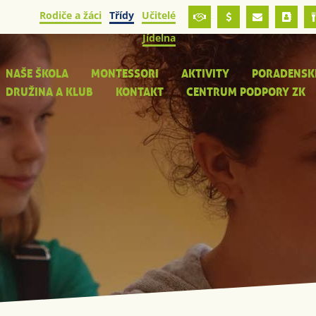
Rodiče a žáci
Třídy
Učitelé
Jídelna
NAŠE ŠKOLA
MONTESSORI
AKTIVITY
PORADENSK
DRUŽINA A KLUB
KONTAKT
CENTRUM PODPORY ZK