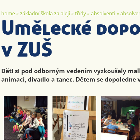
home
»
základní škola za alejí
»
třídy
»
absolventi
»
absolven
Umělecké dopo
v ZUŠ
Děti si pod odborným vedením vyzkoušely malb
animaci, divadlo a tanec. Dětem se dopoledne ve