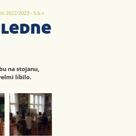
ti 2022/2023 - 5.b
»
ledne
u na stojanu,
lmi líbilo.