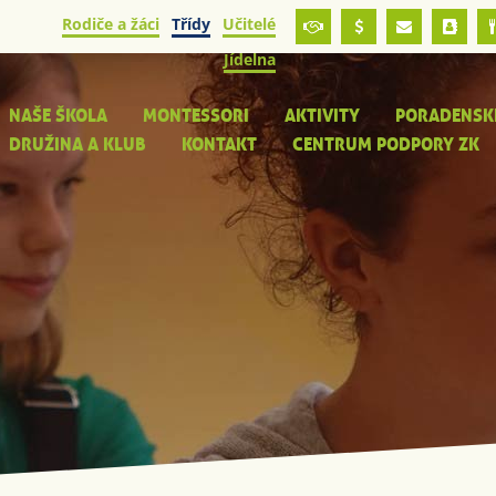
Rodiče a žáci
Třídy
Učitelé
Jídelna
NAŠE ŠKOLA
MONTESSORI
AKTIVITY
PORADENSK
DRUŽINA A KLUB
KONTAKT
CENTRUM PODPORY ZK