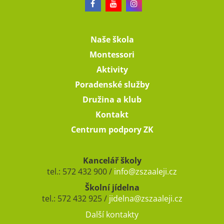
Naše škola
Montessori
Aktivity
Poradenské služby
Družina a klub
Kontakt
Centrum podpory ZK
Kancelář školy
tel.: 572 432 900 /
info@zszaaleji.cz
Školní jídelna
tel.: 572 432 925 /
jidelna@zszaaleji.cz
Další kontakty