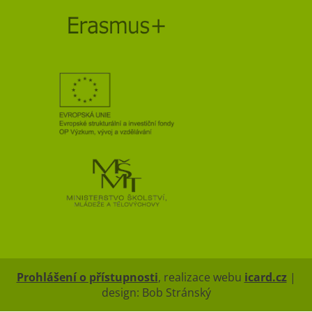
Prohlášení o přístupnosti
, realizace webu
icard.cz
|
design: Bob Stránský