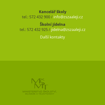
Kancelář školy
tel.: 572 432 900 /
info@zszaaleji.cz
Školní jídelna
tel.: 572 432 925 /
jidelna@zszaaleji.cz
Další kontakty