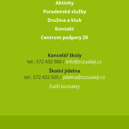
Aktivity
Poradenské služby
Družina a klub
Kontakt
Centrum podpory ZK
Kancelář školy
tel.: 572 432 900 /
info@zszaaleji.cz
Školní jídelna
tel.: 572 432 925 /
jidelna@zszaaleji.cz
Další kontakty