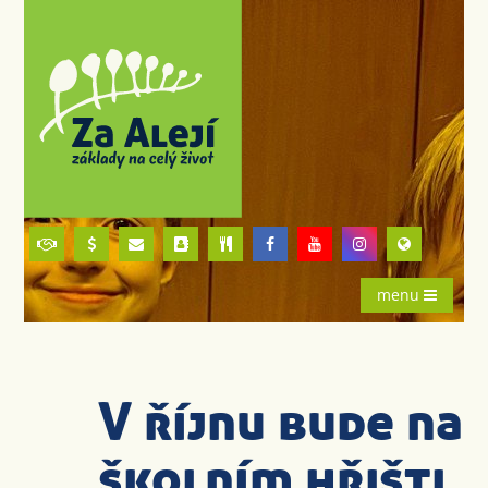
menu
V říjnu bude na
školním hřišti