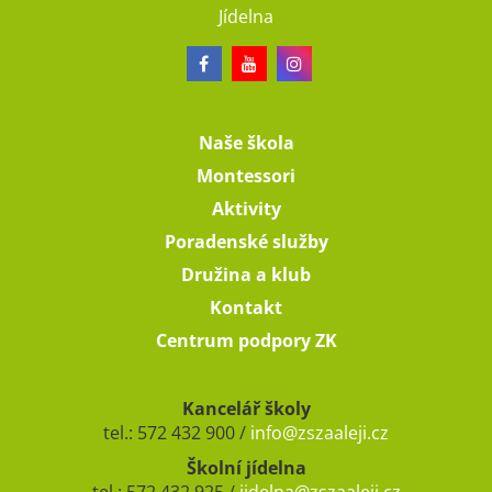
Jídelna
Naše škola
Montessori
Aktivity
Poradenské služby
Družina a klub
Kontakt
Centrum podpory ZK
Kancelář školy
tel.: 572 432 900 /
info@zszaaleji.cz
Školní jídelna
tel.: 572 432 925 /
jidelna@zszaaleji.cz