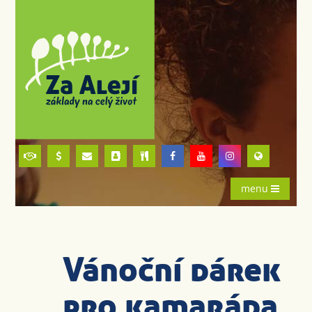
menu
Vánoční dárek
pro kamaráda