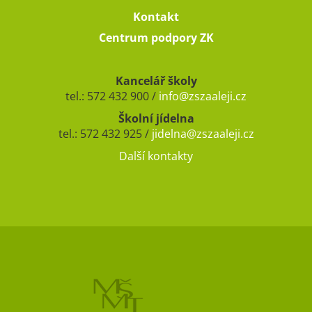
Kontakt
Centrum podpory ZK
Kancelář školy
tel.: 572 432 900 /
info@zszaaleji.cz
Školní jídelna
tel.: 572 432 925 /
jidelna@zszaaleji.cz
Další kontakty