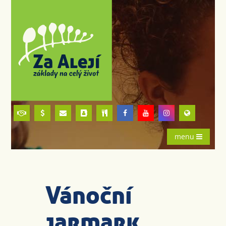
menu
Vánoční
jarmark