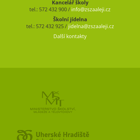
Kancelář školy
tel.: 572 432 900 /
info@zszaaleji.cz
Školní jídelna
tel.: 572 432 925 /
jidelna@zszaaleji.cz
Další kontakty