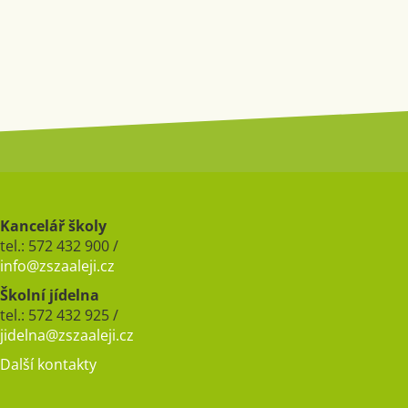
Kancelář školy
tel.: 572 432 900 /
info@zszaaleji.cz
Školní jídelna
tel.: 572 432 925 /
jidelna@zszaaleji.cz
Další kontakty