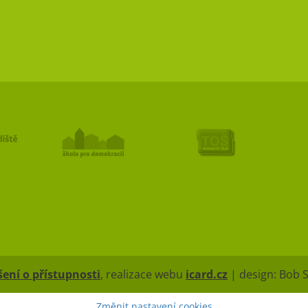
ení o přístupnosti
, realizace webu
icard.cz
| design: Bob 
Změnit nastavení cookies