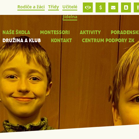
Rodiče a žáci
Třídy
Učitelé
Jídelna
NAŠE ŠKOLA
MONTESSORI
AKTIVITY
PORADENSK
DRUŽINA A KLUB
KONTAKT
CENTRUM PODPORY ZK