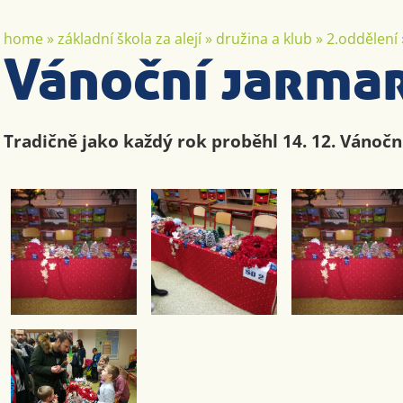
home
»
základní škola za alejí
»
družina a klub
»
2.oddělení
Vánoční jarma
Tradičně jako každý rok proběhl 14. 12. Vánočn