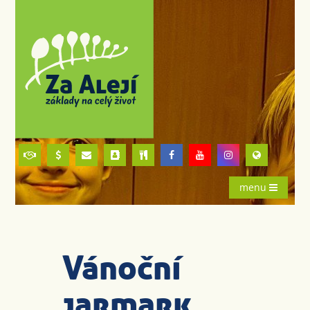
menu
Vánoční
jarmark