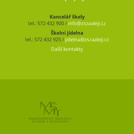
Kancelář školy
tel.: 572 432 900 /
info@zszaaleji.cz
Školní jídelna
tel.: 572 432 925 /
jidelna@zszaaleji.cz
Další kontakty