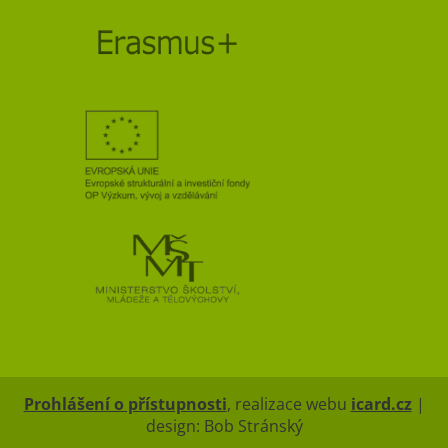
Prohlášení o přístupnosti
, realizace webu
icard.cz
|
design: Bob Stránský