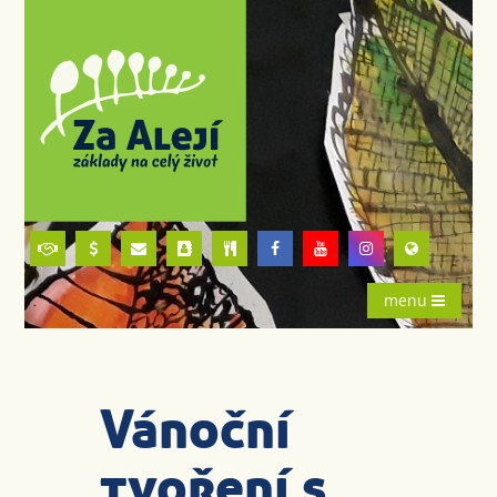
menu
Vánoční
tvoření s