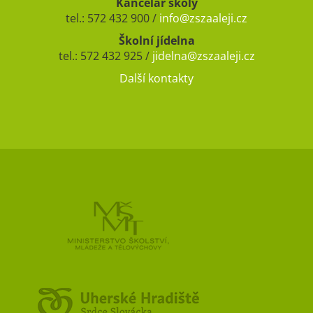
Kancelář školy
tel.: 572 432 900 /
info@zszaaleji.cz
Školní jídelna
tel.: 572 432 925 /
jidelna@zszaaleji.cz
Další kontakty