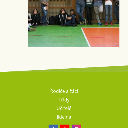
Rodiče a žáci
Třídy
Učitelé
Jídelna