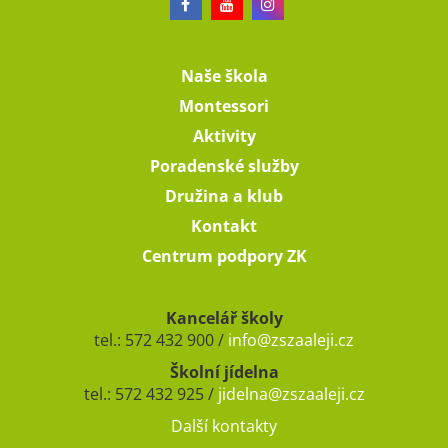
Naše škola
Montessori
Aktivity
Poradenské služby
Družina a klub
Kontakt
Centrum podpory ZK
Kancelář školy
tel.: 572 432 900 /
info@zszaaleji.cz
Školní jídelna
tel.: 572 432 925 /
jidelna@zszaaleji.cz
Další kontakty