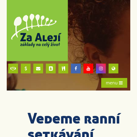
menu
Vedeme ranní
setkávání