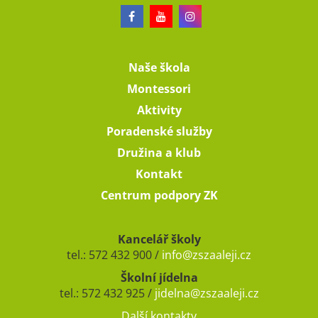
Naše škola
Montessori
Aktivity
Poradenské služby
Družina a klub
Kontakt
Centrum podpory ZK
Kancelář školy
tel.: 572 432 900 /
info@zszaaleji.cz
Školní jídelna
tel.: 572 432 925 /
jidelna@zszaaleji.cz
Další kontakty