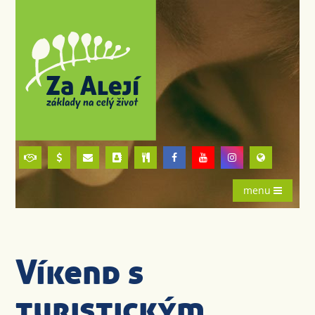
menu
Víkend s
turistickým