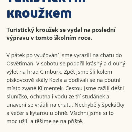
kroužkem
Turistický kroužek se vydal na poslední
výpravu v tomto školním roce.
V pátek po vyučování jsme vyrazili na chatu do
Osvětiman. V sobotu se podařil krásný a dlouhý
výlet na hrad Cimburk. Zpět jsme šli kolem
pískovcové skály Kozla a podívali se na poutní
místo zvané Klimentek. Cestou jsme zažili déšť i
sluníčko, ochutnali vodu ze tří studánek a
unavení se vrátili na chatu. Nechyběly špekáčky
a večer s kytarou u ohně. Všichni jsme si to
moc užili a těšíme se na příště.