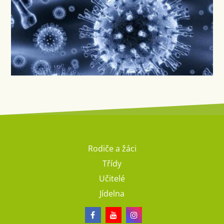
Rodiče a žáci
Třídy
Učitelé
Jídelna