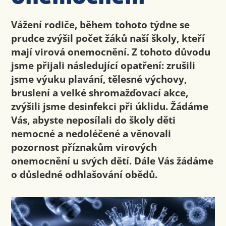
Vážení rodiče, během tohoto týdne se
prudce zvýšil počet žáků naší školy, kteří
mají virová onemocnění. Z tohoto důvodu
jsme přijali následující opatření: zrušili
jsme výuku plavání, tělesné výchovy,
bruslení a velké shromažďovací akce,
zvýšili jsme desinfekci při úklidu. Žádáme
Vás, abyste neposílali do školy děti
nemocné a nedoléčené a věnovali
pozornost příznakům virových
onemocnění u svých dětí. Dále Vás žádáme
o důsledné odhlašování obědů.