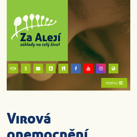
menu
Virová
onemocnění