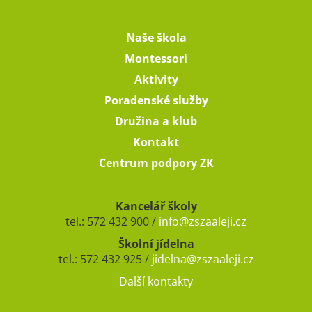
Naše škola
Montessori
Aktivity
Poradenské služby
Družina a klub
Kontakt
Centrum podpory ZK
Kancelář školy
tel.: 572 432 900 /
info@zszaaleji.cz
Školní jídelna
tel.: 572 432 925 /
jidelna@zszaaleji.cz
Další kontakty