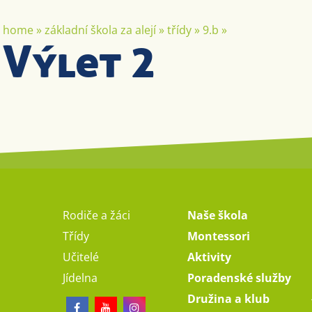
home
»
základní škola za alejí
»
třídy
»
9.b
»
Výlet 2
Rodiče a žáci
Naše škola
Třídy
Montessori
Učitelé
Aktivity
Jídelna
Poradenské služby
Družina a klub