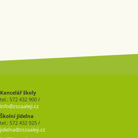
Kancelář školy
tel.: 572 432 900 /
info@zszaaleji.cz
Školní jídelna
tel.: 572 432 925 /
jidelna@zszaaleji.cz