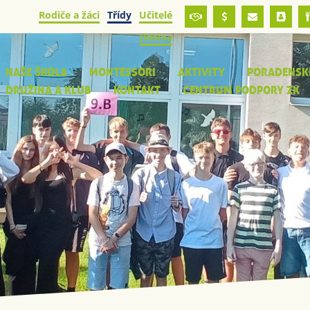
Rodiče a žáci
Třídy
Učitelé
Jídelna
NAŠE ŠKOLA
MONTESSORI
AKTIVITY
PORADENSK
DRUŽINA A KLUB
KONTAKT
CENTRUM PODPORY ZK