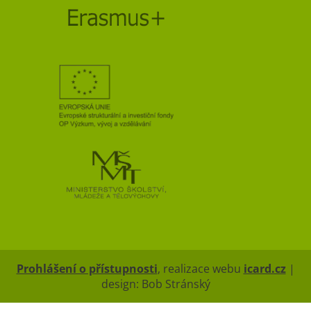
Prohlášení o přístupnosti
, realizace webu
icard.cz
|
design: Bob Stránský