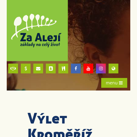
menu
Výlet
Kroměříž