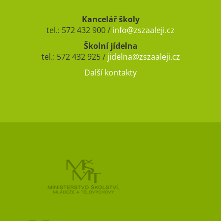
Kancelář školy
tel.: 572 432 900 /
info@zszaaleji.cz
Školní jídelna
tel.: 572 432 925 /
jidelna@zszaaleji.cz
Další kontakty