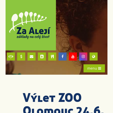
menu
Výlet ZOO
Olomouc 24.6.