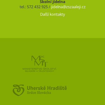
Školní jídelna
tel.: 572 432 925 /
jidelna@zszaaleji.cz
Další kontakty