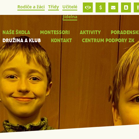
Rodiče a žáci
Třídy
Učitelé
Jídelna
NAŠE ŠKOLA
MONTESSORI
AKTIVITY
PORADENSK
DRUŽINA A KLUB
KONTAKT
CENTRUM PODPORY ZK