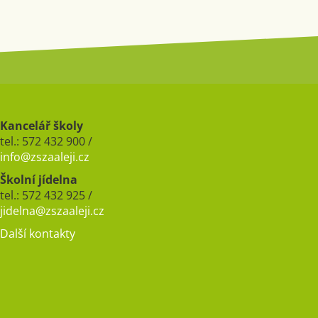
Kancelář školy
tel.: 572 432 900 /
info@zszaaleji.cz
Školní jídelna
tel.: 572 432 925 /
jidelna@zszaaleji.cz
Další kontakty