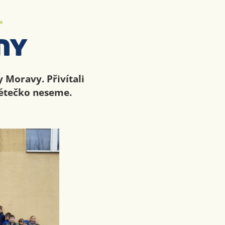
»
ny
 Moravy. Přivítali
létečko neseme.