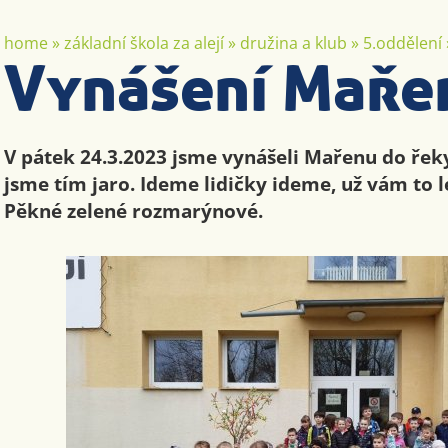
home
»
základní škola za alejí
»
družina a klub
»
5.oddělení
Vynášení Maře
V pátek 24.3.2023 jsme vynášeli Mařenu do řeky
jsme tím jaro. Ideme lidičky ideme, už vám to 
Pěkné zelené rozmarýnové.