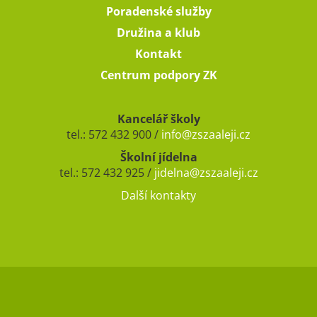
Poradenské služby
Družina a klub
Kontakt
Centrum podpory ZK
Kancelář školy
tel.: 572 432 900 /
info@zszaaleji.cz
Školní jídelna
tel.: 572 432 925 /
jidelna@zszaaleji.cz
Další kontakty