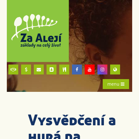
menu
Vysvědčení a
hurá na