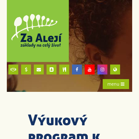
menu
Výukový
program k