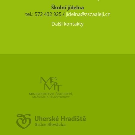
Školní jídelna
tel.: 572 432 925 /
jidelna@zszaaleji.cz
Další kontakty