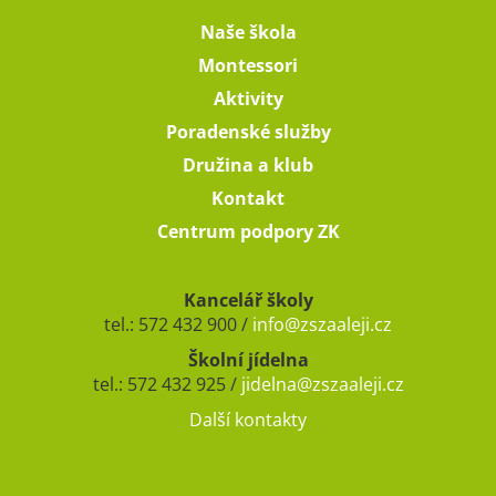
Naše škola
Montessori
Aktivity
Poradenské služby
Družina a klub
Kontakt
Centrum podpory ZK
Kancelář školy
tel.: 572 432 900 /
info@zszaaleji.cz
Školní jídelna
tel.: 572 432 925 /
jidelna@zszaaleji.cz
Další kontakty