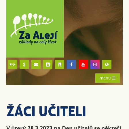
menu
ŽÁCI UČITELI
V úterý 28.3.2023 na Den učitelů se někteří