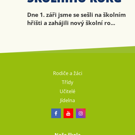
Dne 1. záři jsme se sešli na školním
hřišti a zahájili nový školní ro...
Rodiče a žáci
Třídy
Učitelé
Jídelna
Naše škola