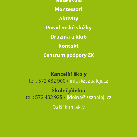
Montessori
Aktivity
Poradenské služby
Družina a klub
Kontakt
Centrum podpory ZK
Kancelář školy
tel.: 572 432 900 /
info@zszaaleji.cz
Školní jídelna
tel.: 572 432 925 /
jidelna@zszaaleji.cz
Další kontakty