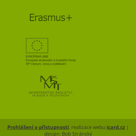
Prohlášení o přístupnosti
, realizace webu
icard.cz
|
design: Bob Stránský