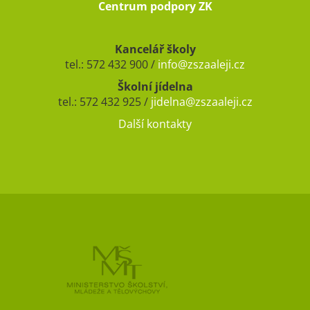
Centrum podpory ZK
Kancelář školy
tel.: 572 432 900 /
info@zszaaleji.cz
Školní jídelna
tel.: 572 432 925 /
jidelna@zszaaleji.cz
Další kontakty