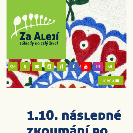
menu
1.10. následné
zkoumání po