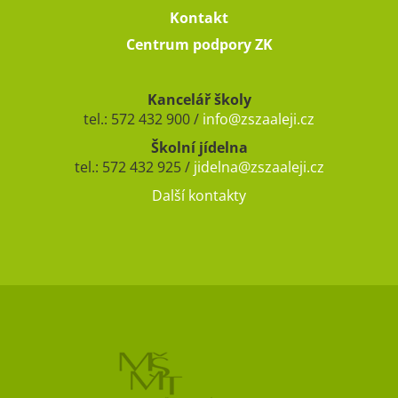
Kontakt
Centrum podpory ZK
Kancelář školy
tel.: 572 432 900 /
info@zszaaleji.cz
Školní jídelna
tel.: 572 432 925 /
jidelna@zszaaleji.cz
Další kontakty