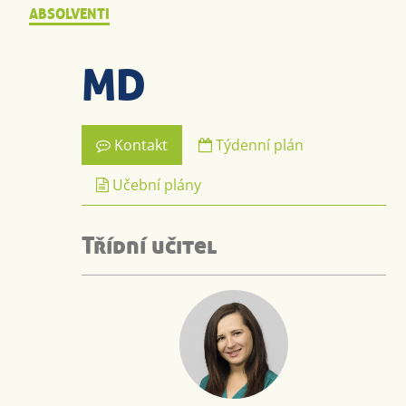
ABSOLVENTI
MD
Kontakt
Týdenní plán
Učební plány
Třídní učitel