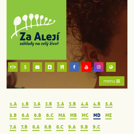
menu
1.A
1.B
2.A
2.B
3.A
3.B
4.A
4.B
5.A
5.B
6.A
6.B
6.C
MA
MB
MC
MD
ME
7.A
7.B
8.A
8.B
8.C
9.A
9.B
9.C