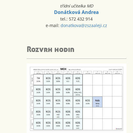
třídní učitelka MD
Donátková Andrea
tel.: 572 432 914
e-mail:
donatkova@zszaaleji.cz
Rozvrh hodin