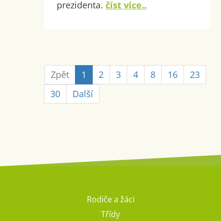
prezidenta.
číst více..
Zpět
1
2
3
4
8
16
23
30
Další
Rodiče a žáci
Třídy