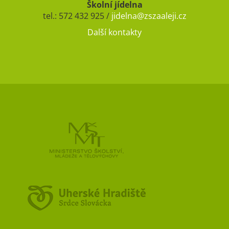
Školní jídelna
tel.: 572 432 925 /
jidelna@zszaaleji.cz
Další kontakty