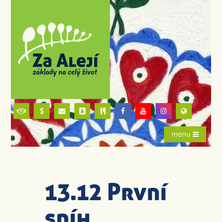
menu
13.12 První
sníh