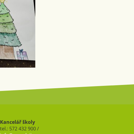
Kancelář školy
tel.: 572 432 900 /