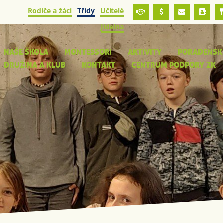
Rodiče a žáci
Třídy
Učitelé
Jídelna
NAŠE ŠKOLA
MONTESSORI
AKTIVITY
PORADENSK
DRUŽINA A KLUB
KONTAKT
CENTRUM PODPORY ZK