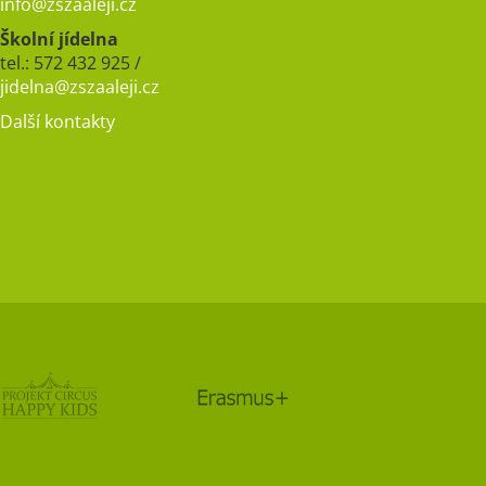
info@zszaaleji.cz
Školní jídelna
tel.: 572 432 925 /
jidelna@zszaaleji.cz
Další kontakty