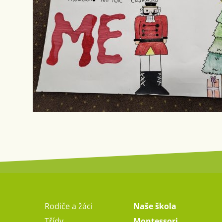
Rodiče a žáci
Naše škola
Třídy
Montessori