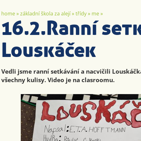
home
»
základní škola za alejí
»
třídy
»
me
»
16.2.Ranní set
Louskáček
Vedli jsme ranní setkávání a nacvičili Louskáčk
všechny kulisy. Video je na clasroomu.