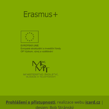
Prohlášení o přístupnosti
, realizace webu
icard.cz
|
design: Bob Stránský