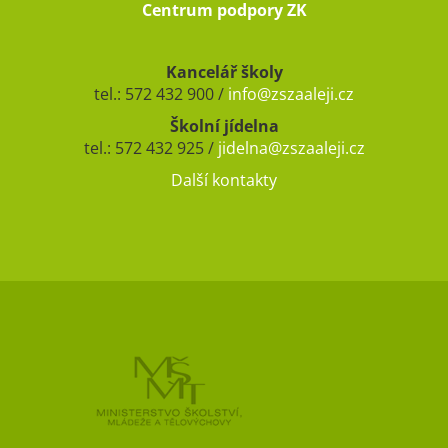
Centrum podpory ZK
Kancelář školy
tel.: 572 432 900 /
info@zszaaleji.cz
Školní jídelna
tel.: 572 432 925 /
jidelna@zszaaleji.cz
Další kontakty