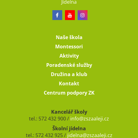
Jídelna
Naše škola
Montessori
Aktivity
Poradenské služby
Družina a klub
Kontakt
Centrum podpory ZK
Kancelář školy
tel.: 572 432 900 /
info@zszaaleji.cz
Školní jídelna
tel.: 572 432 925 /
jidelna@zszaaleji.cz