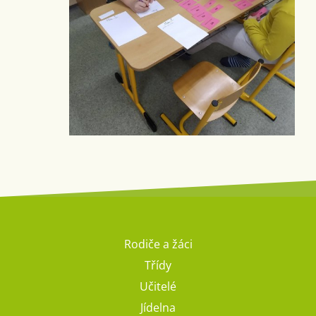
Rodiče a žáci
Třídy
Učitelé
Jídelna