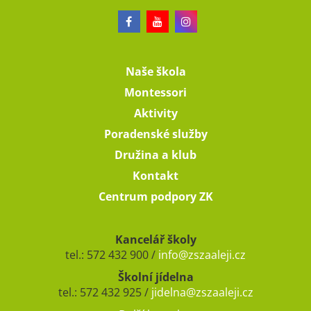
Naše škola
Montessori
Aktivity
Poradenské služby
Družina a klub
Kontakt
Centrum podpory ZK
Kancelář školy
tel.: 572 432 900 /
info@zszaaleji.cz
Školní jídelna
tel.: 572 432 925 /
jidelna@zszaaleji.cz