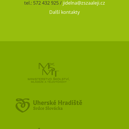
tel.: 572 432 925 /
jidelna@zszaaleji.cz
Další kontakty