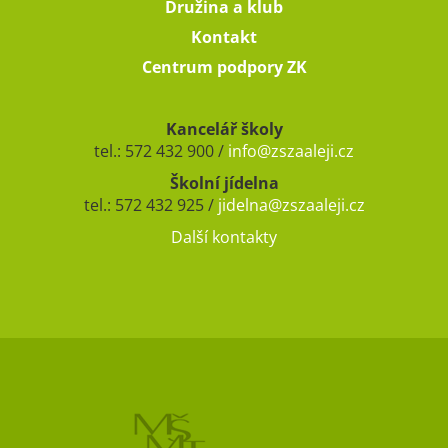
Družina a klub
Kontakt
Centrum podpory ZK
Kancelář školy
tel.: 572 432 900 /
info@zszaaleji.cz
Školní jídelna
tel.: 572 432 925 /
jidelna@zszaaleji.cz
Další kontakty