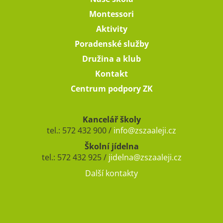
Montessori
Aktivity
Poradenské služby
Družina a klub
Kontakt
Centrum podpory ZK
Kancelář školy
tel.: 572 432 900 /
info@zszaaleji.cz
Školní jídelna
tel.: 572 432 925 /
jidelna@zszaaleji.cz
Další kontakty