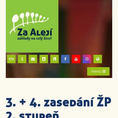
menu
3. + 4. zasedání ŽP
2. stupeň