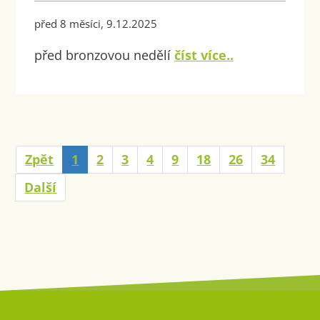
před 8 měsíci, 9.12.2025
před bronzovou nedělí
číst více..
Zpět
1
2
3
4
9
18
26
34
Další