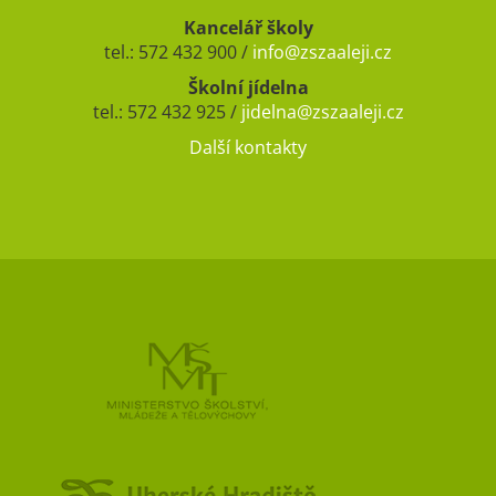
Kancelář školy
tel.: 572 432 900 /
info@zszaaleji.cz
Školní jídelna
tel.: 572 432 925 /
jidelna@zszaaleji.cz
Další kontakty