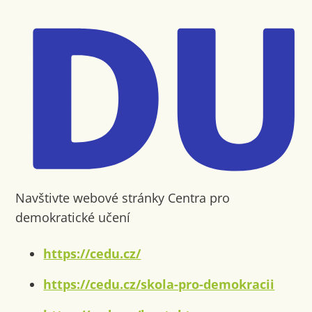
Navštivte webové stránky Centra pro
demokratické učení
https://cedu.cz/
https://cedu.cz/skola-pro-demokracii