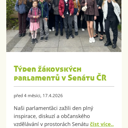
Týden žákovských
parlamentů v Senátu ČR
před 4 měsíci, 17.4.2026
Naši parlamenťáci zažili den plný
inspirace, diskuzí a občanského
vzdělávání v prostorách Senátu
číst více..