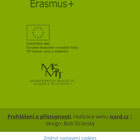
Prohlášení o přístupnosti
, realizace webu
icard.cz
|
design: Bob Stránský
Změnit nastavení cookies