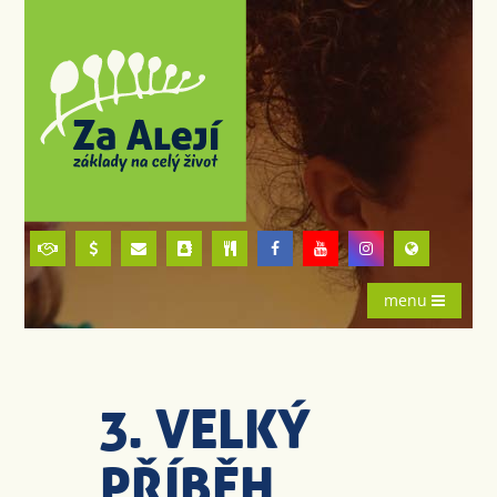
menu
3. VELKÝ
PŘÍBĚH