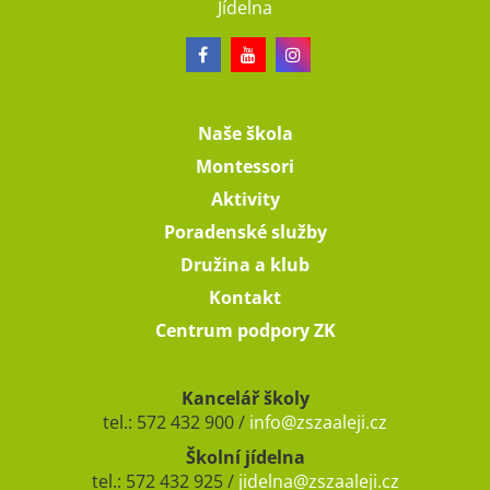
Jídelna
Naše škola
Montessori
Aktivity
Poradenské služby
Družina a klub
Kontakt
Centrum podpory ZK
Kancelář školy
tel.: 572 432 900 /
info@zszaaleji.cz
Školní jídelna
tel.: 572 432 925 /
jidelna@zszaaleji.cz