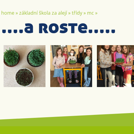
home
»
základní škola za alejí
»
třídy
»
mc
»
....a roste.....