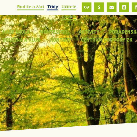
Rodiče a žáci
Třídy
Učitelé
Jídelna
NAŠE ŠKOLA
MONTESSORI
AKTIVITY
PORADENSK
DRUŽINA A KLUB
KONTAKT
CENTRUM PODPORY ZK