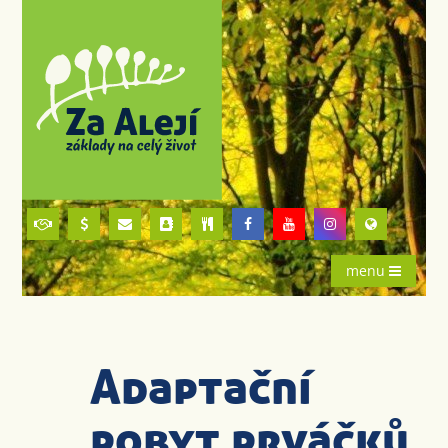
menu
Adaptační
pobyt prváčků