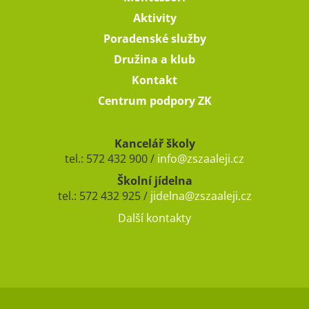
Aktivity
Poradenské služby
Družina a klub
Kontakt
Centrum podpory ZK
Kancelář školy
tel.: 572 432 900 /
info@zszaaleji.cz
Školní jídelna
tel.: 572 432 925 /
jidelna@zszaaleji.cz
Další kontakty