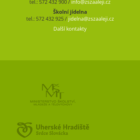
tel.: 572 432 900 /
info@zszaaleji.cz
Školní jídelna
tel.: 572 432 925 /
jidelna@zszaaleji.cz
Další kontakty