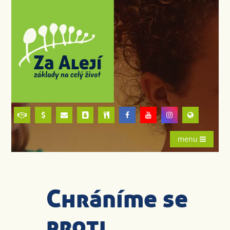
menu
Chráníme se
proti