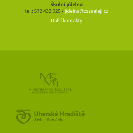
Školní jídelna
tel.: 572 432 925 /
jidelna@zszaaleji.cz
Další kontakty