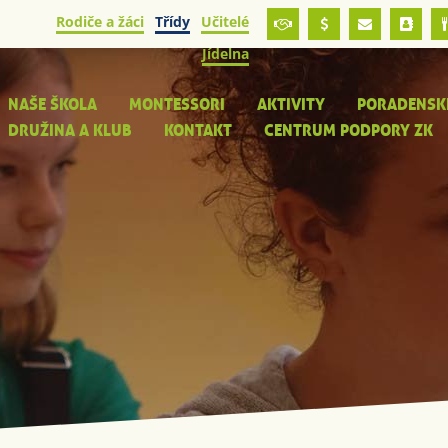
Rodiče a žáci
Třídy
Učitelé
Jídelna
NAŠE ŠKOLA
MONTESSORI
AKTIVITY
PORADENSK
DRUŽINA A KLUB
KONTAKT
CENTRUM PODPORY ZK