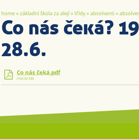
home
»
základní škola za alejí
»
třídy
»
absolventi
»
absolven
Co nás čeká? 19
28.6.
Co nás čeká.pdf
(164.02 kB)