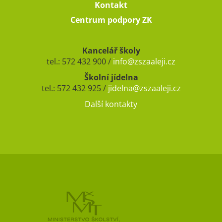
Kontakt
Centrum podpory ZK
Kancelář školy
tel.: 572 432 900 /
info@zszaaleji.cz
Školní jídelna
tel.: 572 432 925 /
jidelna@zszaaleji.cz
Další kontakty